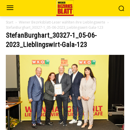
Start
Wiener Bezirksblatt-Leser wählten ihre Lieblingswirte
StefanBurghart_30327-1_05-06-2023_Lieblingswirt-Gala-123
StefanBurghart_30327-1_05-06-
2023_Lieblingswirt-Gala-123