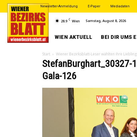
Newsletter-Anmeldung
E-Paper
Mediadaten
C
Samstag, August 8, 2026
28.9
Wien
WIEN AKTUELL
BEI DIR UMS 
Start
Wiener Bezirksblatt-Leser wählten ihre Liebling
StefanBurghart_30327-1
Gala-126