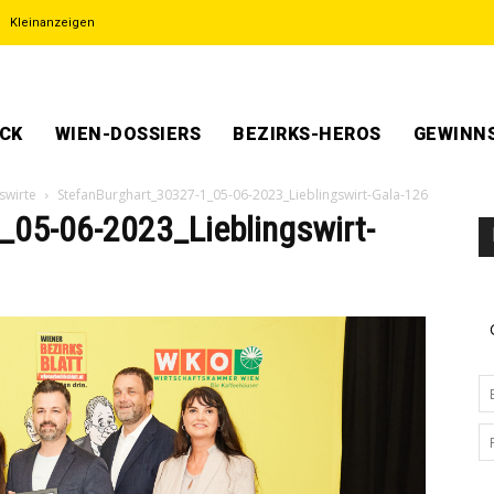
Kleinanzeigen
ECK
WIEN-DOSSIERS
BEZIRKS-HEROS
GEWINNS
swirte
StefanBurghart_30327-1_05-06-2023_Lieblingswirt-Gala-126
_05-06-2023_Lieblingswirt-