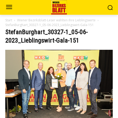
Start
Wiener Bezirksblatt-Leser wählten ihre Lieblingswirte
StefanBurghart_30327-1_05-06-2023_Lieblingswirt-Gala-151
StefanBurghart_30327-1_05-06-
2023_Lieblingswirt-Gala-151