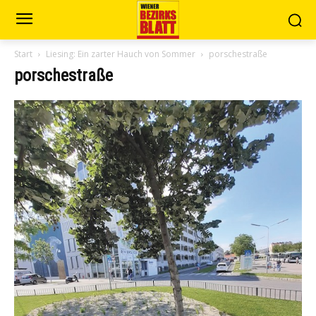
Start
Liesing: Ein zarter Hauch von Sommer
porschestraße
porschestraße