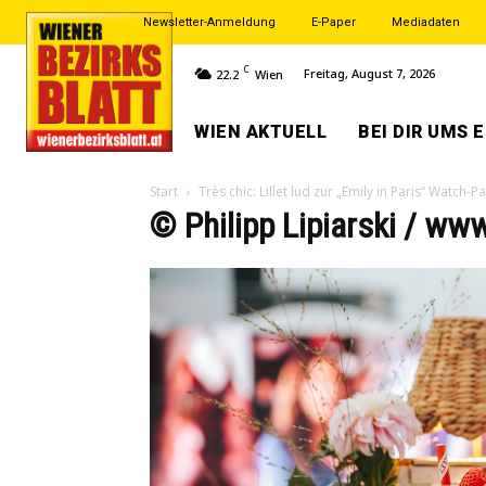
Newsletter-Anmeldung
E-Paper
Mediadaten
C
Freitag, August 7, 2026
22.2
Wien
WIEN AKTUELL
BEI DIR UMS 
Start
Très chic: Lillet lud zur „Emily in Paris“ Watch-Pa
© Philipp Lipiarski / www