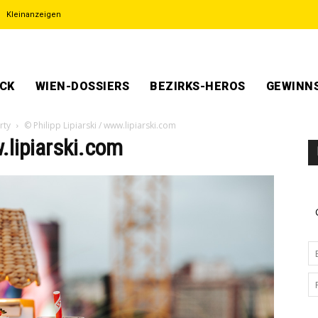
Kleinanzeigen
ECK
WIEN-DOSSIERS
BEZIRKS-HEROS
GEWINNS
rty
© Philipp Lipiarski / www.lipiarski.com
.lipiarski.com