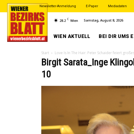
Newsletter-Anmeldung
E-Paper
Mediadaten
C
Samstag, August 8, 2026
28.2
Wien
WIEN AKTUELL
BEI DIR UMS 
Start
Love Is In The Hair: Peter Schaider feiert große
Birgit Sarata_Inge Klin
10