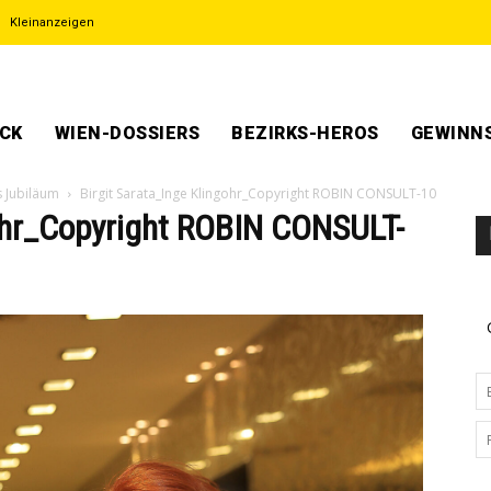
Kleinanzeigen
ECK
WIEN-DOSSIERS
BEZIRKS-HEROS
GEWINNS
s Jubiläum
Birgit Sarata_Inge Klingohr_Copyright ROBIN CONSULT-10
gohr_Copyright ROBIN CONSULT-