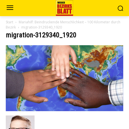
Start
Mariahilf: Beindruckende Menschlichkeit – 100 Kilometer durch
Bezirk
migration-3129340_1920
migration-3129340_1920