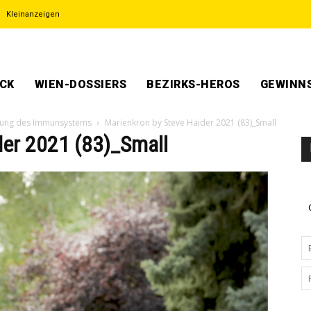
Kleinanzeigen
ECK
WIEN-DOSSIERS
BEZIRKS-HEROS
GEWINNS
rkung des Immunsystems
Marienkron by Steve Haider 2021 (83)_Small
der 2021 (83)_Small