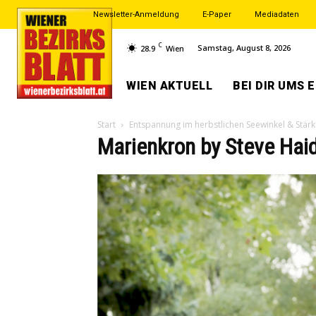
Newsletter-Anmeldung
E-Paper
Mediadaten
C
Samstag, August 8, 2026
28.9
Wien
WIEN AKTUELL
BEI DIR UMS 
Start
Entspannung im herbstlichen Seewinkel & Stä
Marienkron by Steve Hai