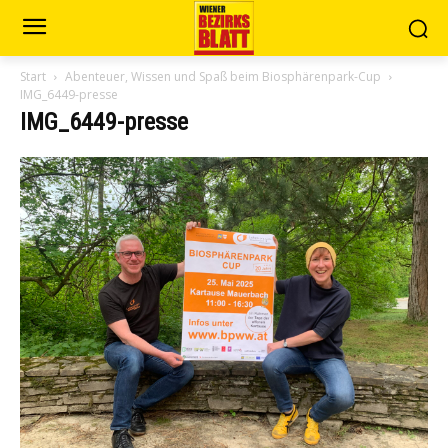
Start
Abenteuer, Wissen und Spaß beim Biosphärenpark-Cup
IMG_6449-presse
IMG_6449-presse