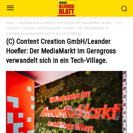
Start
MediaMarkt eröffnet Tech-Village auf Mariahilfer Straße
(C)
Content Creation GmbH/Leander Hoefler: Der MediaMarkt im
Gerngross verwandelt sich in ein Tech-Village.
(C) Content Creation GmbH/Leander
Hoefler: Der MediaMarkt im Gerngross
verwandelt sich in ein Tech-Village.