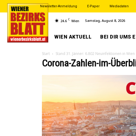
Newsletter-Anmeldung
E-Paper
Mediadaten
C
Samstag, August 8, 2026
24.6
Wien
WIEN AKTUELL
BEI DIR UMS 
Start
Stand 31. Jänner: 6.802 Neuinfektionen in Wien
Corona-Zahlen-im-Überbl