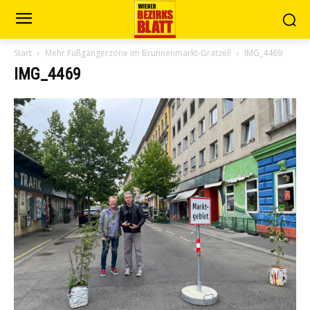
Start
Mehr Fußgängerzone im Brunnenmarkt-Grätzel!
IMG_4469
IMG_4469