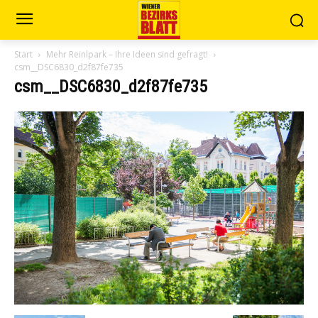
Start
Mehr Reinlpark – Ihre Ideen sind gefragt!
csm__DSC6830_d2f87fe735
csm__DSC6830_d2f87fe735