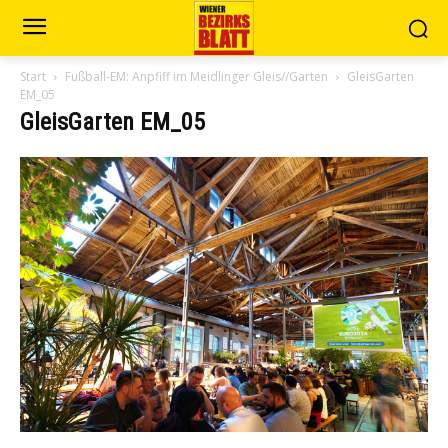
Start
Fußball-EM: Anpfiff im Meidlinger Gleis//Garten
GleisGarten
EM_05
GleisGarten EM_05