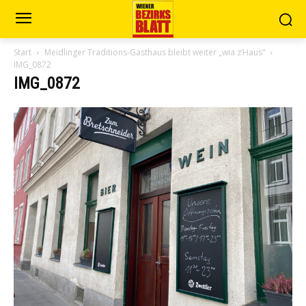
Start
Meidlinger Traditions-Gasthaus bleibt weiter „wia z‘Haus“
IMG_0872
IMG_0872