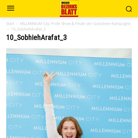
Start
MILLENNIUM City: Pride Show & Finale der Gutschein-Kampagne
10_SobhiehArafat_3
10_SobhiehArafat_3