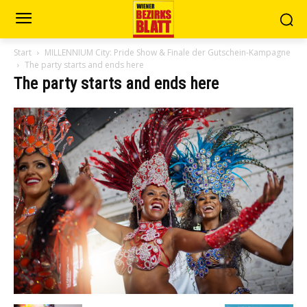
Start
MILLENNIUM City: Pride Show & Finale der Gutschein-Kampagne
The party starts and ends here
The party starts and ends here