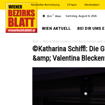
Newsletter-Anmeldung
E-Paper
Mediadaten
C
Samstag, August 8, 2026
30.4
Wien
WIEN AKTUELL
BEI DIR UMS 
Start
Miss & Mister Austria: Und das Krönchen geht 
©Katharina Schiffl: Die 
&amp; Valentina Blecke