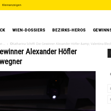
Kleinanzeigen
ECK
WIEN-DOSSIERS
BEZIRKS-HEROS
GEWINNS
an …
©Katharina Schiffl: Die Gewinner Alexander Höfler &amp; Valentina Ble
Gewinner Alexander Höfler
nwegner