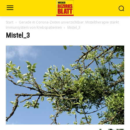
Start
Gerade in Corona-Zeiten unverzichtbar: Misteltherapie stärkt
Immunsystem von Krebspatienten
Mistel_3
Mistel_3