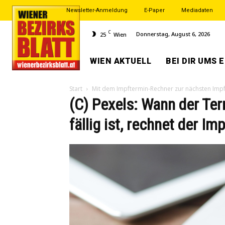
Newsletter-Anmeldung
E-Paper
Mediadaten
C
Donnerstag, August 6, 2026
25
Wien
WIEN AKTUELL
BEI DIR UMS 
Start
Mit dem Impftermin-Rechner zur nächsten Imp
(C) Pexels: Wann der Ter
fällig ist, rechnet der I