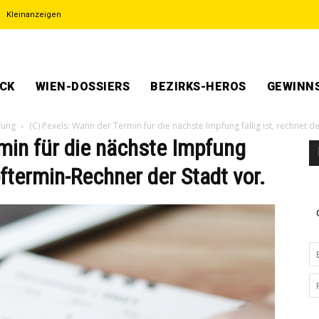
Kleinanzeigen
ECK
WIEN-DOSSIERS
BEZIRKS-HEROS
GEWINNS
fung
(C) Pexels: Wann der Termin für die nächste Impfung fällig ist, rechnet 
min für die nächste Impfung
mpftermin-Rechner der Stadt vor.