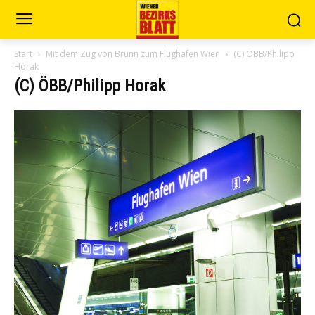
Start
Mit dem Zug von Brünn zum Flughafen Wien
(C) ÖBB/Philipp
Horak
(C) ÖBB/Philipp Horak