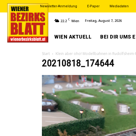
Newsletter-Anmeldung
E-Paper
Mediadaten
C
Freitag, August 7, 2026
22.2
Wien
WIEN AKTUELL
BEI DIR UMS 
Start
Klein aber oho! Modellbahnen in Rudolfsheim-
20210818_174644