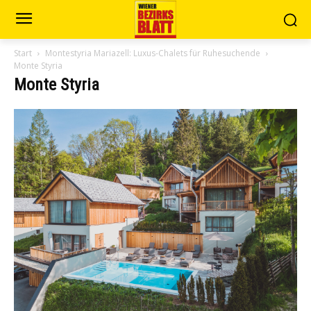
Start
Montestyria Mariazell: Luxus-Chalets für Ruhesuchende
Monte Styria
Monte Styria