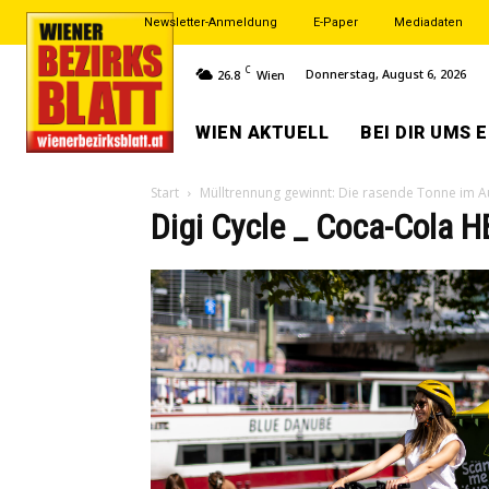
Newsletter-Anmeldung
E-Paper
Mediadaten
C
Donnerstag, August 6, 2026
26.8
Wien
WIEN AKTUELL
BEI DIR UMS 
Start
Mülltrennung gewinnt: Die rasende Tonne im A
Digi Cycle _ Coca-Cola 