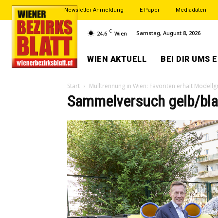
Newsletter-Anmeldung
E-Paper
Mediadaten
C
Samstag, August 8, 2026
24.6
Wien
WIEN AKTUELL
BEI DIR UMS 
Start
Mülltrennung in Wien: Favoriten erhält Modellgr
Sammelversuch gelb/blau