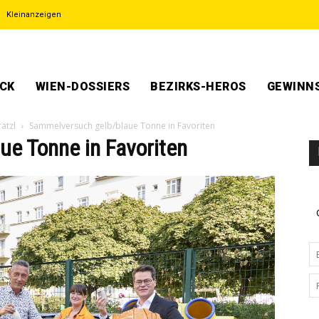
Kleinanzeigen
ECK
WIEN-DOSSIERS
BEZIRKS-HEROS
GEWINNS
ätzl
Sammelversuch gelb/blaue Tonne in Favoriten
e Tonne in Favoriten