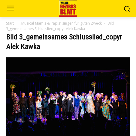
Start
„Musical Mamis & Papis“ singen für guten Zweck
Bild
3_gemeinsames Schlusslied_copyr Alek Kawka
Bild 3_gemeinsames Schlusslied_copyr
Alek Kawka