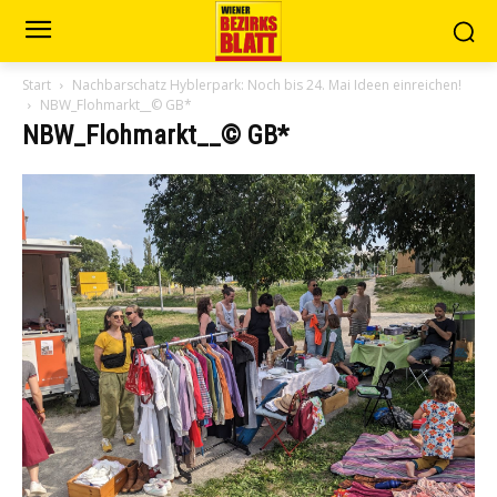
Start
Nachbarschatz Hyblerpark: Noch bis 24. Mai Ideen einreichen!
NBW_Flohmarkt__© GB*
NBW_Flohmarkt__© GB*