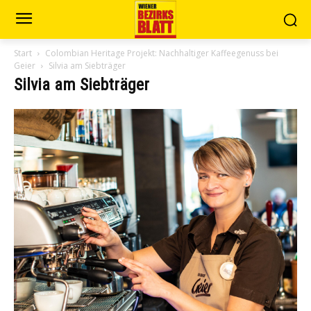
Start
Colombian Heritage Projekt: Nachhaltiger Kaffeegenuss bei
Geier
Silvia am Siebträger
Silvia am Siebträger