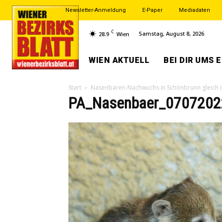
Newsletter-Anmeldung
E-Paper
Mediadaten
C
Samstag, August 8, 2026
28.9
Wien
WIEN AKTUELL
BEI DIR UMS 
Start
Nasenbären-Nachwuchs in Schönbrunn gleich 
PA_Nasenbaer_0707202