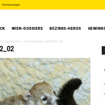
Kleinanzeigen
ECK
WIEN-DOSSIERS
BEZIRKS-HEROS
GEWINNS
im Doppelpack!
PA_Nasenbaer_07072022_02
2_02