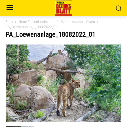
Start
Neue Felsenlandschaft für Schönbrunner Löwen
PA_Loewenanlage_18082022_01
PA_Loewenanlage_18082022_01