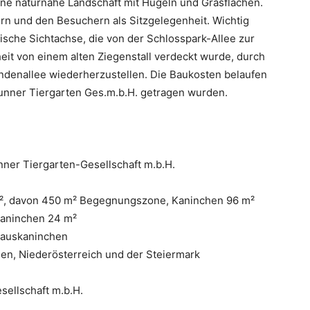
eine naturnahe Landschaft mit Hügeln und Grasflächen.
rn und den Besuchern als Sitzgelegenheit. Wichtig
ische Sichtachse, die von der Schlosspark-Allee zur
heit von einem alten Ziegenstall verdeckt wurde, durch
ndenallee wiederherzustellen. Die Baukosten belaufen
runner Tiergarten Ges.m.b.H. getragen wurden.
er Tiergarten-Gesellschaft m.b.H.
m², davon 450 m² Begegnungszone, Kaninchen 96 m²
Kaninchen 24 m²
Hauskaninchen
ien, Niederösterreich und der Steiermark
sellschaft m.b.H.