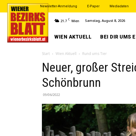
Newsletter-Anmeldung
E-Paper
Mediadaten
C
Samstag, August 8, 2026
21.7
Wien
WIEN AKTUELL
BEI DIR UMS 
Start
Wien Aktuell
Rund ums Tier
Neuer, großer Stre
Schönbrunn
09/06/2022