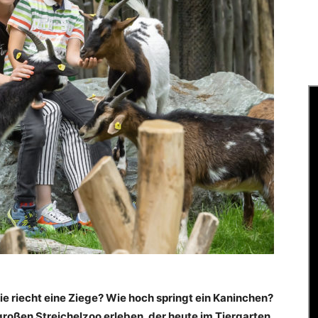
Wie riecht eine Ziege? Wie hoch springt ein Kaninchen?
großen Streichelzoo erleben, der heute im Tiergarten