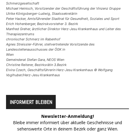
Schmerzgesellschaft
Michael Heinisch, Vorsitzender der Geschäftsführung der Vinzenz Gruppe
Ulrike Königsberger-Ludwig, Staatssekretärin
Peter Hacker, Amtsführender Stadtrat für Gesundheit, Soziales und Sport
Erich Hohenberger, Bezirskvorsteher 3. Bezirk
Manfred Greher, ärztlicher Direktor Herz-Jesu Krankenhaus und Leiter des
Therapiezentrums
chronischer Schmerz im Rabenhof
Agnes Streissler-Führer, stellvertretende Vorsitzende des
Landesstellenausschusses der ÖGK in
Wien
Gemeinderat Stefan Gara, NEOS Wien
Christine Reiterer, Bezirksrätin 3.Bezirk
Elvira Czech, Geschäftsführerin Herz-Jesu Krankenhaus © Wolfgang
Voglhuber/Herz-Jesu Krankenhaus
INFORMIERT BLEIBEN
Newsletter-Anmeldung!
Bleibe immer informiert über aktuelle Geschehnisse und
sehenswerte Orte in deinem Bezirk oder ganz Wien.