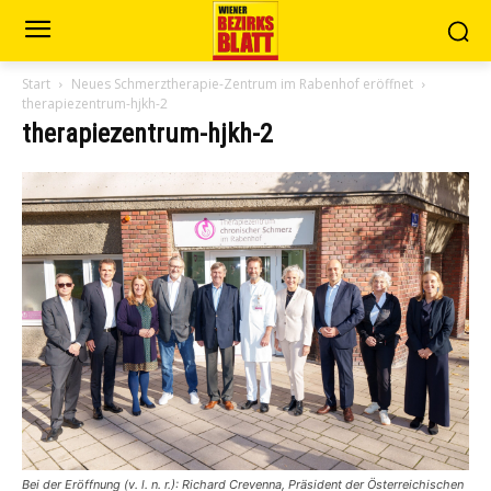
Start
Neues Schmerztherapie-Zentrum im Rabenhof eröffnet
therapiezentrum-hjkh-2
therapiezentrum-hjkh-2
Bei der Eröffnung (v. l. n. r.): Richard Crevenna, Präsident der Österreichischen