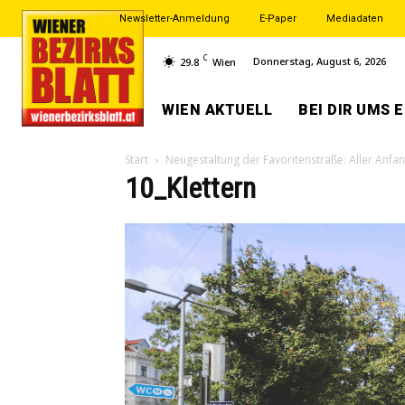
Newsletter-Anmeldung
E-Paper
Mediadaten
C
Donnerstag, August 6, 2026
29.8
Wien
WIEN AKTUELL
BEI DIR UMS 
Start
Neugestaltung der Favoritenstraße: Aller Anfang
10_Klettern