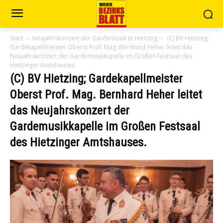
Start
Neujahrskonzert der Gardemusik in Hietzing
(C) BV Hietzing;
Gardekapellmeister Oberst Prof. Mag. Bernhard Heher leitet das
Neujahrskonzert der Gardemusikkapelle im Großen Festsaal des
Hietzinger Amtshauses.
(C) BV Hietzing; Gardekapellmeister
Oberst Prof. Mag. Bernhard Heher leitet
das Neujahrskonzert der
Gardemusikkapelle im Großen Festsaal
des Hietzinger Amtshauses.