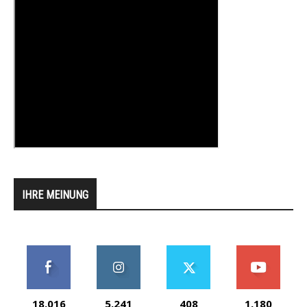
IHRE MEINUNG
18,016
5,241
408
1,180