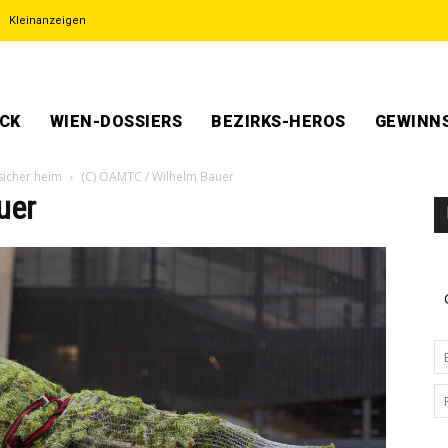
Kleinanzeigen
ECK
WIEN-DOSSIERS
BEZIRKS-HEROS
GEWINNS
sicher heim
(C) ÖAMTC / Wilhelm Bauer
uer