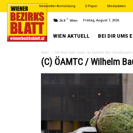
Newsletter-Anmeldung
E-Paper
Mediadaten
C
Freitag, August 7, 2026
26.8
Wien
WIEN AKTUELL
BEI DIR UMS 
Start
Ob Rad oder Auto: So kommt der Christbaum 
(C) ÖAMTC / Wilhelm Ba