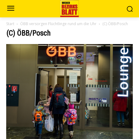
Start
ÖBB versorgen Flüchtlinge rund um die Uhr
(C) ÖBB/Posch
(C) ÖBB/Posch