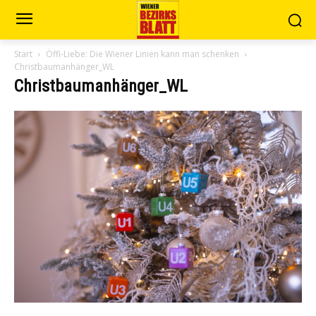
Start
Öffi-Liebe: Die Wiener Linien kann man schenken
Christbaumanhänger_WL
Christbaumanhänger_WL