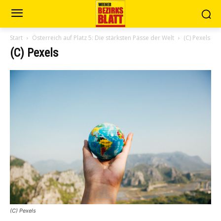
Start
Österreich auf Platz 5: Die stärksten Pässe der Welt
(C) Pexels
(C) Pexels
(C) Pexels