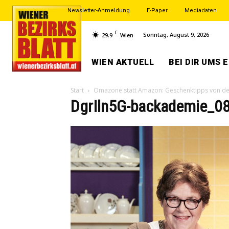
Newsletter-Anmeldung
E-Paper
Mediadaten
C
Sonntag, August 9, 2026
29.9
Wien
WIEN AKTUELL
BEI DIR UMS 
Start
Omazone statt Amazon: Geschenktipps von d
DgrIln5G-backademie_0