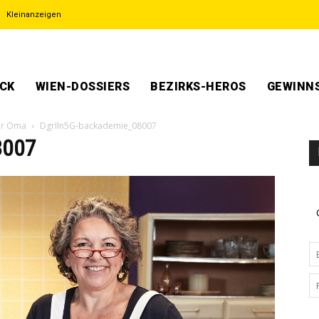
Kleinanzeigen
ECK
WIEN-DOSSIERS
BEZIRKS-HEROS
GEWINNS
er Oma
DgrIln5G-backademie_08007
8007