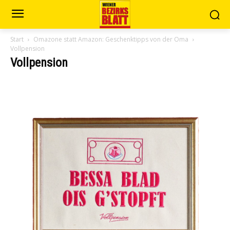
Start
Omazone statt Amazon: Geschenktipps von der Oma
Vollpension
Vollpension