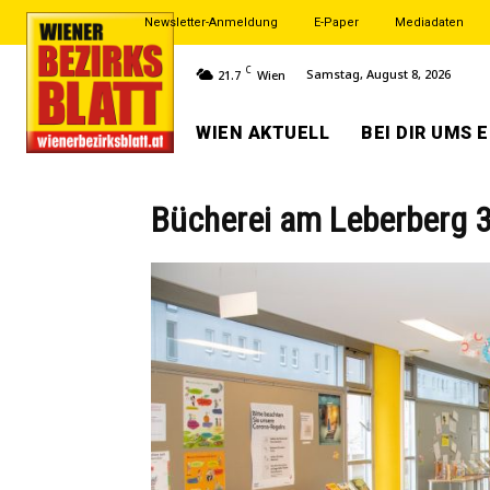
Newsletter-Anmeldung
E-Paper
Mediadaten
C
Samstag, August 8, 2026
21.7
Wien
WIEN AKTUELL
BEI DIR UMS 
Bücherei am Leberberg 3