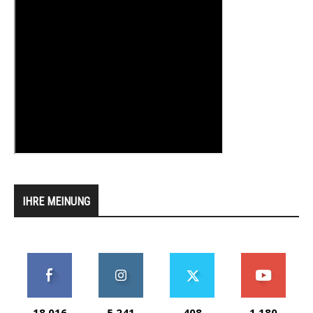
IHRE MEINUNG
18,016
5,241
408
1,180