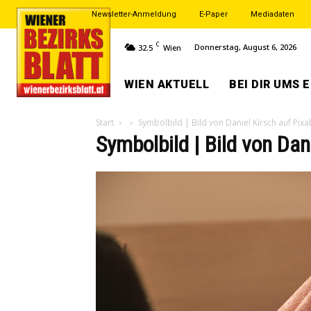
Newsletter-Anmeldung
E-Paper
Mediadaten
C
Donnerstag, August 6, 2026
32.5
Wien
WIEN AKTUELL
BEI DIR UMS 
Start
Symbolbild | Bild von Daniel Kirsch auf Pix
Symbolbild | Bild von Dan