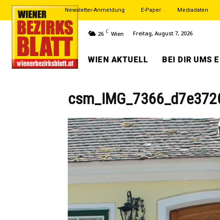
Newsletter-Anmeldung
E-Paper
Mediadaten
C
Freitag, August 7, 2026
26
Wien
WIEN AKTUELL
BEI DIR UMS 
csm_IMG_7366_d7e372