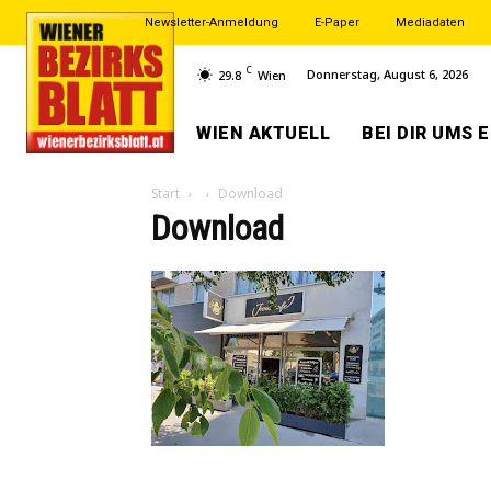
Newsletter-Anmeldung
E-Paper
Mediadaten
C
Donnerstag, August 6, 2026
29.8
Wien
WIEN AKTUELL
BEI DIR UMS 
Start
Download
Download