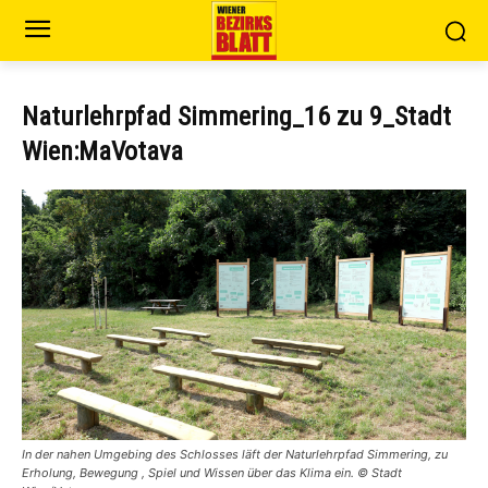
Naturlehrpfad Simmering_16 zu 9_Stadt
Wien:MaVotava
In der nahen Umgebing des Schlosses läft der Naturlehrpfad Simmering, zu
Erholung, Bewegung , Spiel und Wissen über das Klima ein. © Stadt