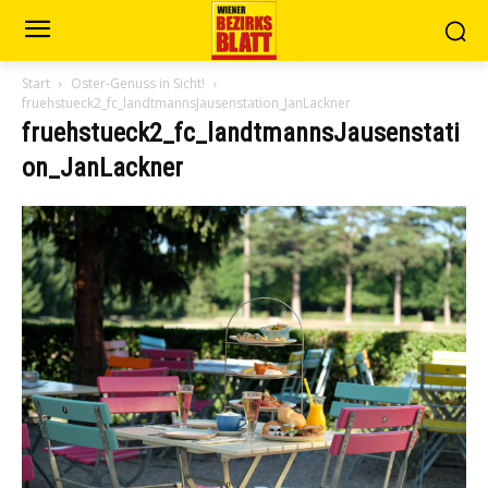
Start
Oster-Genuss in Sicht!
fruehstueck2_fc_landtmannsJausenstation_JanLackner
fruehstueck2_fc_landtmannsJausenstati
on_JanLackner