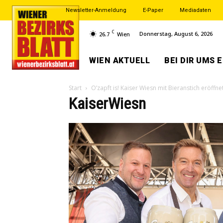
Newsletter-Anmeldung
E-Paper
Mediadaten
C
Donnerstag, August 6, 2026
26.7
Wien
WIEN AKTUELL
BEI DIR UMS 
Start
O’zapft is! Kaiser Wiesn mit Bieranstich eröffne
KaiserWiesn