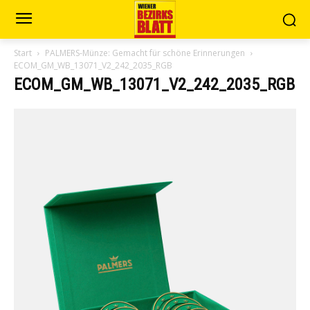
Start
PALMERS-Münze: Gemacht für schöne Erinnerungen
ECOM_GM_WB_13071_V2_242_2035_RGB
ECOM_GM_WB_13071_V2_242_2035_RGB